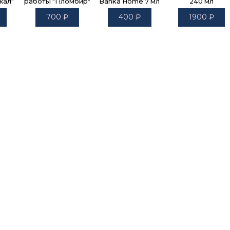
кал"
работы "Пломбир"
Banka Home 7 мл
240 мл
700
₽
400
₽
1900
₽