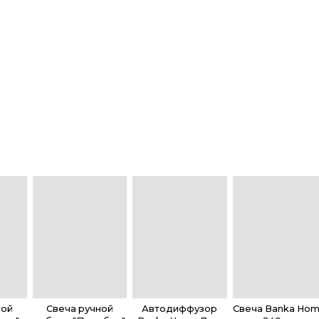
ной
Свеча ручной
Автодиффузор
Свеча Banka Ho