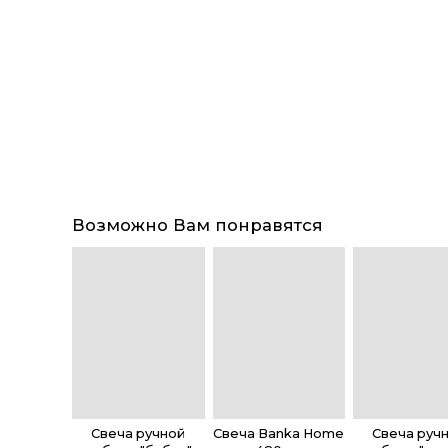
Возможно Вам понравятся
Свеча ручной
Свеча Banka Home
Свеча руч