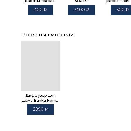
работы "баблс"
480 мл
работы "хин
400
₽
2400
₽
500
₽
Ранее вы смотрели
Диффузор для
дома Banka Home
200 мл
2990
₽