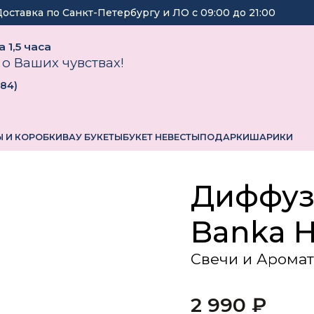
Доставка по Санкт-Петербургу и ЛО с
09:00
до
21:00
 1,5 часа
 о Ваших чувствах!
184
)
 И КОРОБКИ
ВАУ БУКЕТЫ
БУКЕТ НЕВЕСТЫ
ПОДАРКИ
ШАРИКИ
Диффуз
Banka 
Свечи и Арома
2 990
₽