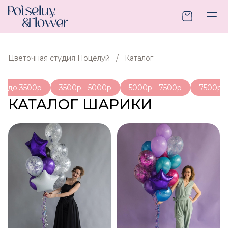
Цветочная студия Поцелуй
Каталог
до 3500р
3500р - 5000р
5000р - 7500р
7500р -
КАТАЛОГ ШАРИКИ