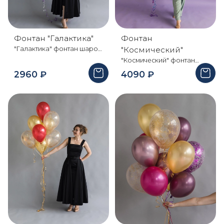
Фонтан "Галактика"
Фонтан
"Галактика" фонтан шаров
"Космический"
для ценителей стильного
"Космический" фонтан
минимализма., Подчеркнет
шаров подарит поистине
2960
₽
4090
₽
сдержанность и
яркие эмоции- сочетание
избирательность ваших
насыщенных цветов в
взглядов. Состав: 3
компании с мерцающими
пастельных шара, 6 шаров
конфетти - лучшее
с конфетти, 3
решение для эффектного
металлизированных шара,
праздника Состав: 2
2 фольгированные звезды.
пастельных шара, 6 шаров
О шарах: Наши шарики
с конфетти, 10
уже содержат обработку
металлизированных
HI-Flo, позволяющую
шаров, 1 фольгированная
шарам дольше летать.
звездочка О шарах: Наши
Размер шара 30 см . При
шарики уже содержат
транспортировке
обработку HI-Flo,
упаковываются в пакет -
позволяющую шарам
который защитит от
дольше летать. Размер