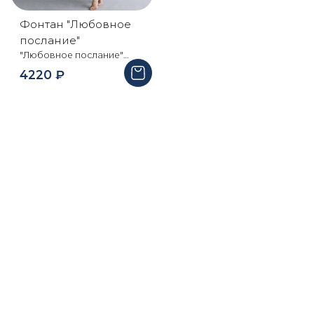
условий Дарить яркие
дольше летать. Размер
эмоции - это счастье !
шара 30 см . При
Фонтан "Любовное
транспортировке
послание"
упаковываются в пакет -
"Любовное послание"
который защитит от
фонтан шаров -огромное
4220
₽
спутывания, механических
облако 50 оттенков бело-
повреждений и
розового Состав: 9
неприятных погодных
перламутровых шара, 7
условий Дарить яркие
шаров с конфетти, 1
эмоции - это счастье !
звездочка
фольгированная, 1
фольгированное
сердечко О шарах: Наши
шарики уже содержат
обработку HI-Flo,
позволяющую шарам
дольше летать. Размер
шара 30 см . При
транспортировке
упаковываются в пакет -
который защитит от
спутывания, механических