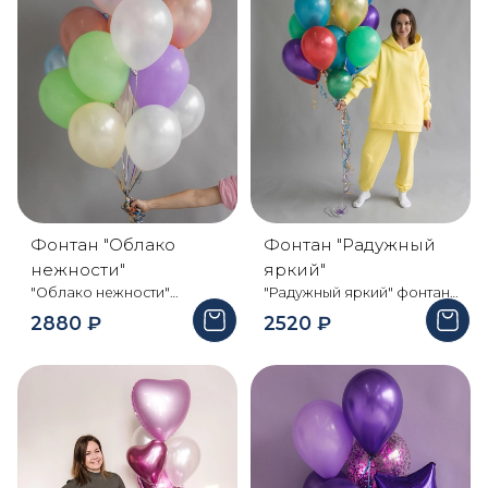
отношениях !
шарики уже содержат
обработку HI-Flo,
позволяющую шарам
дольше летать. Размер
шара 30 см . При
транспортировке
упаковываются в пакет -
который защитит от
спутывания, механических
повреждений и
неприятных погодных
Фонтан "Облако
Фонтан "Радужный
условий Дарить яркие
нежности"
яркий"
эмоции - это счастье !
"Облако нежности"
"Радужный яркий" фонтан
фонтан шаров для самых
шаров подарит
2880
₽
2520
₽
нежных чувств - для
незабываемы эмоции-
малышки, для
сочетание насыщенных
романтического
цветов - лучшее решение
сюрприза, для любимой
для эффектного
подруги и многое другое.
праздника, особенно для
Состав: 17 пастельных
детей. Состав: 8 пастельных
шаров О шарах: Наши
шара, 10