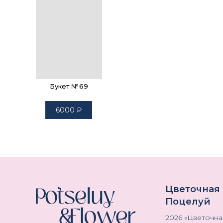
Букет №69
6000
₽
Цветочная
Поцелуй
2026
«
Цветочна