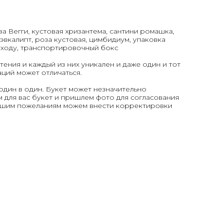
за Вегги, кустовая хризантема, сантини ромашка,
 эвкалипт, роза кустовая, цимбидиум, упаковка
 уходу, транспортировочный бокс
тения и каждый из них уникален и даже один и тот
аций может отличаться.
один в один. Букет может незначительно
 для вас букет и пришлем фото для согласования
вашим пожеланиям можем внести корректировки