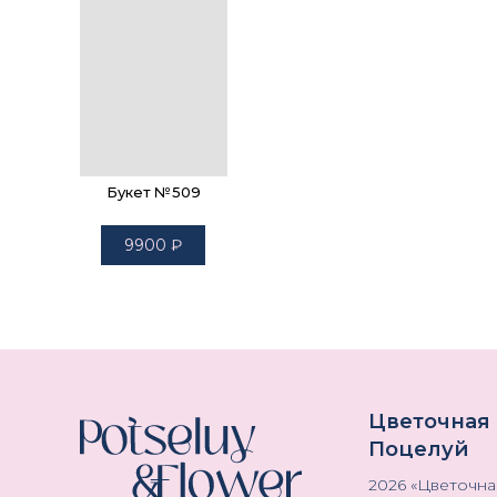
Букет №509
9900
₽
Цветочная
Поцелуй
2026
«
Цветочна