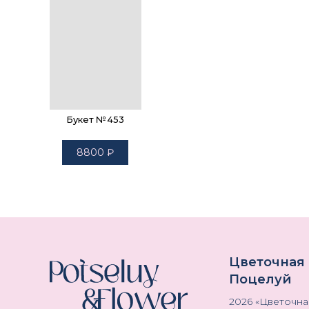
Букет №453
8800
₽
Цветочная
Поцелуй
2026
«
Цветочна