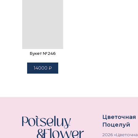
Букет №246
14000
₽
Цветочная
Поцелуй
2026
«
Цветочна