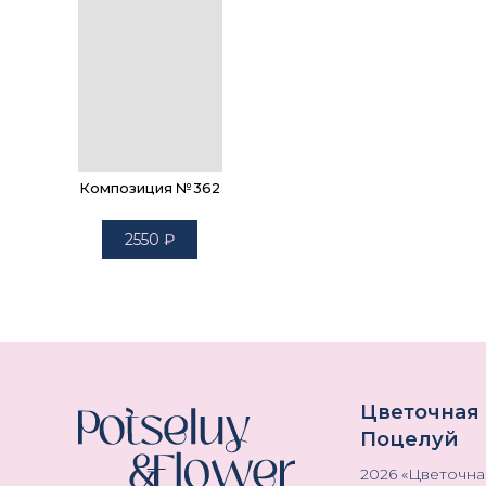
Композиция №362
2550
₽
Цветочная
Поцелуй
2026
«
Цветочна