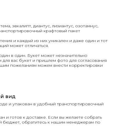
тема, эвкалипт, диантус, лизиантус, озотамнус,
транспортировочный крафтовый пакет
тения и каждый из них уникален и даже один и тот
аций может отличаться.
один в один. Букет может незначительно
 для вас букет и пришлем фото для согласования
вашим пожеланиям можем внести корректировки
й вид
 воде и упакован в удобный транспортировочный
н и готов к доставке. Если вы желаете собрать
й бюджет, обратитесь к нашим менеджерам по